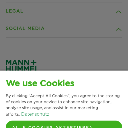
LEGAL
Unternehmen
SOCIAL MEDIA
Produkte
Kontakt
Insights
Downloads
Facebook
News & Presse
Datenschutz
Instagram
MANN+HUMMEL Life Sciences & Environment
Standorte
We use Cookies
Impressum
Germany GmbH
LinkedIn
Lise-Meitner-Allee 2
By clicking “Accept All Cookies”, you agree to the storing
Rechtlicher Hinweis
44801 Bochum
of cookies on your device to enhance site navigation,
YouTube
analyze site usage, and assist in our marketing
Tel: 0234 622004 00
AGB
Datenschutz
efforts.
Standorte Europa
ALLE COOKIES AKZEPTIEREN