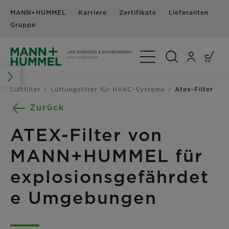
MANN+HUMMEL
Karriere
Zertifikate
Lieferanten
N
Gruppe
Navigation umschalte
Luftfilter
Lüftungsfilter für HVAC-Systeme
Atex-Filter
Zurück
ATEX-Filter von
MANN+HUMMEL für
explosionsgefährdet
e Umgebungen