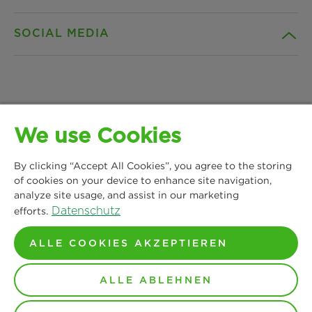
Unternehmen
SOCIAL MEDIA
Produkte
Kontakt
Insights
Downloads
Facebook
News & Presse
Datenschutz
We use Cookies
Instagram
MANN+HUMMEL Life Sciences & Environment
Standorte
Impressum
By clicking “Accept All Cookies”, you agree to the storing
Germany GmbH
LinkedIn
of cookies on your device to enhance site navigation,
Lise-Meitner-Allee 2
analyze site usage, and assist in our marketing
Rechtlicher Hinweis
44801 Bochum
Datenschutz
efforts.
YouTube
Tel: 0234 622004 00
AGB
ALLE COOKIES AKZEPTIEREN
Standorte Europa
ALLE ABLEHNEN
© Copyright 2024-2026 - Alle Inhalte, insbesondere Texte,