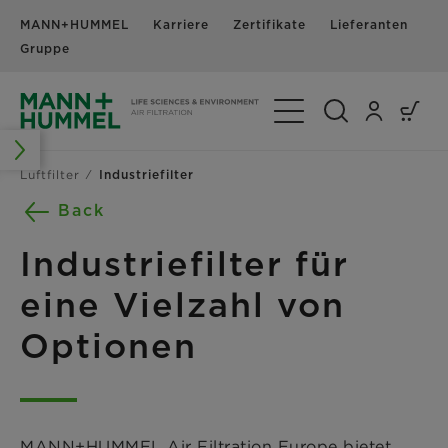
MANN+HUMMEL
Karriere
Zertifikate
Lieferanten
N
Gruppe
Navigation umschalte
Luftfilter
Industriefilter
Back
Industriefilter für
eine Vielzahl von
Optionen
MANN+HUMMEL Air Filtration Europe bietet