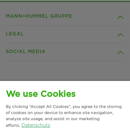
MANN+HUMMEL GRUPPE
LEGAL
Unternehmen
SOCIAL MEDIA
Produkte
Kontakt
Insights
Downloads
Facebook
News & Presse
Datenschutz
We use Cookies
Instagram
MANN+HUMMEL Life Sciences & Environment
Standorte
Impressum
By clicking “Accept All Cookies”, you agree to the storing
Germany GmbH
LinkedIn
of cookies on your device to enhance site navigation,
Lise-Meitner-Allee 2
analyze site usage, and assist in our marketing
Rechtlicher Hinweis
44801 Bochum
Datenschutz
efforts.
YouTube