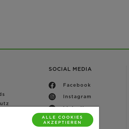
SOCIAL MEDIA
Facebook
ds
Instagram
utz
LinkedIn
um
ALLE COOKIES
YouTube
her Hinweis
AKZEPTIEREN