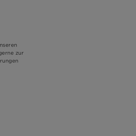
unseren
gerne zur
erungen