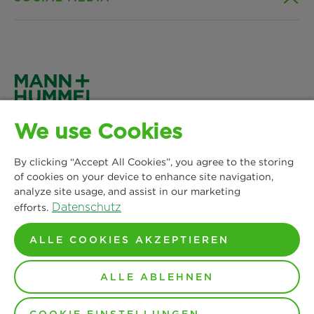
Produkte
Kontakt
Insights
Downloads
Facebook
News & Presse
Datenschutz
Instagram
MANN+HUMMEL Life Sciences & Environment
Standorte
We use Cookies
Impressum
Germany GmbH
LinkedIn
Lise-Meitner-Allee 2
By clicking “Accept All Cookies”, you agree to the storing
Rechtlicher Hinweis
44801 Bochum
of cookies on your device to enhance site navigation,
YouTube
analyze site usage, and assist in our marketing
Tel: 0234 622004 00
AGB
Datenschutz
efforts.
Standorte Europa
ALLE COOKIES AKZEPTIEREN
© Copyright 2024-2026 - Alle Inhalte, insbesondere Texte,
ALLE ABLEHNEN
Fotos und Grafiken, sind urheberrechtlich geschützt. Alle
Rechte, auch die der Vervielfältigung, der
Veröffentlichung, der Bearbeitung und der Übersetzung,
liegen bei MANN+HUMMEL.