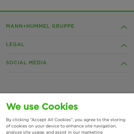
MANN+HUMMEL GRUPPE
LEGAL
Unternehmen
SOCIAL MEDIA
Produkte
Kontakt
Insights
Downloads
Facebook
News & Presse
Datenschutz
We use Cookies
Instagram
MANN+HUMMEL Life Sciences & Environment
Standorte
Impressum
By clicking “Accept All Cookies”, you agree to the storing
Germany GmbH
LinkedIn
of cookies on your device to enhance site navigation,
Lise-Meitner-Allee 2
analyze site usage, and assist in our marketing