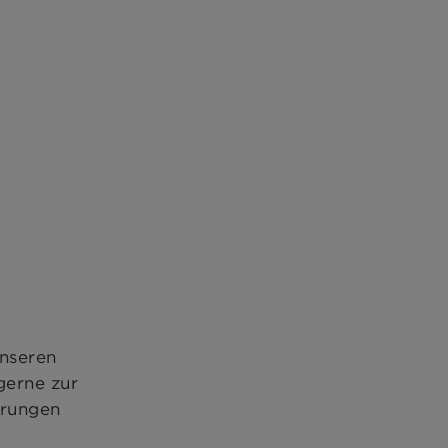
unseren
gerne zur
erungen