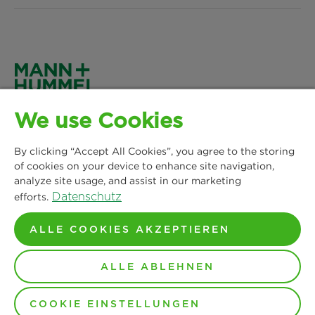
Insights
Downloads
Facebook
News & Presse
Datenschutz
Instagram
MANN+HUMMEL Life Sciences & Environment
Standorte
We use Cookies
Impressum
Germany GmbH
LinkedIn
Lise-Meitner-Allee 2
By clicking “Accept All Cookies”, you agree to the storing
Rechtlicher Hinweis
44801 Bochum
of cookies on your device to enhance site navigation,
YouTube
analyze site usage, and assist in our marketing
Tel: 0234 622004 00
AGB
Datenschutz
efforts.
Standorte Europa
ALLE COOKIES AKZEPTIEREN
© Copyright 2024-2026 - Alle Inhalte, insbesondere Texte,
ALLE ABLEHNEN
Fotos und Grafiken, sind urheberrechtlich geschützt. Alle
Rechte, auch die der Vervielfältigung, der
Veröffentlichung, der Bearbeitung und der Übersetzung,
liegen bei MANN+HUMMEL.
COOKIE EINSTELLUNGEN