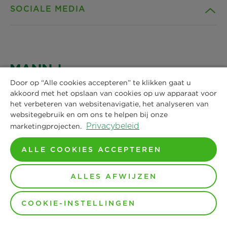
SOCIALE MEDIA
Producten
Contact
Gids
Downloads
Facebook
Nieuws & Pers
Privacyverklaring
Instagram
Door op “Alle cookies accepteren” te klikken gaat u
akkoord met het opslaan van cookies op uw apparaat voor
MANN+HUMMEL Vokes Air BV
Locaties
Impressum
het verbeteren van websitenavigatie, het analyseren van
1e Garnizoensdok 7
LinkedIn
websitegebruik en om ons te helpen bij onze
3439 JA Nieuwegein
Privacybeleid
marketingprojecten.
Juridische kennisgeving
Tel. +31 30 6868080
YouTube
ALLE COOKIES ACCEPTEREN
Email:
info-manl@mann-hummel.com
ALLES AFWIJZEN
© Copyright 2024-2026 - Alle inhoud, in het bijzonder
teksten, foto's en grafieken zijn auteursrechtelijk
COOKIE-INSTELLINGEN
beschermd. Alle rechten, inclusief reproductie, publicatie,
redactie en vertaling, zijn voorbehouden aan
MANN+HUMMEL.