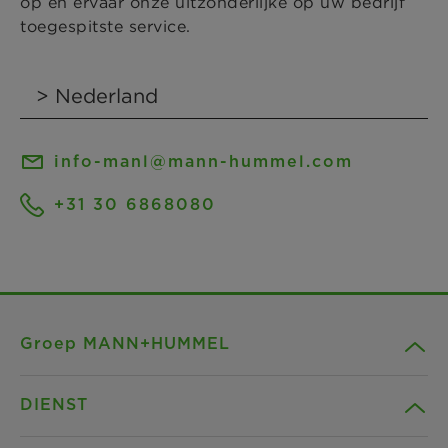
op en ervaar onze uitzonderlijke op uw bedrijf
toegespitste service.
info-manl@mann-hummel.com
+31 30 6868080
Groep MANN+HUMMEL
DIENST
Bedrijf