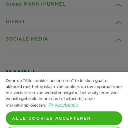
Groep MANN+HUMMEL
DIENST
Bedrijf
SOCIALE MEDIA
Producten
Contact
Gids
Downloads
Facebook
Nieuws & Pers
Privacyverklaring
Instagram
Door op “Alle cookies accepteren” te klikken gaat u
akkoord met het opslaan van cookies op uw apparaat voor
MANN+HUMMEL Vokes Air BV
Locaties
Impressum
het verbeteren van websitenavigatie, het analyseren van
1e Garnizoensdok 7
LinkedIn
websitegebruik en om ons te helpen bij onze
3439 JA Nieuwegein
Privacybeleid
marketingprojecten.
Juridische kennisgeving
Tel. +31 30 6868080
YouTube
ALLE COOKIES ACCEPTEREN
Email:
info-manl@mann-hummel.com