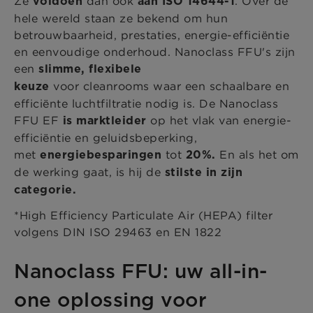
Ze
dan ook
. Over de
voldoen
aan ISO 14644-1
hele wereld staan ze bekend om hun
betrouwbaarheid, prestaties, energie-efficiëntie
en eenvoudige onderhoud. Nanoclass FFU's zijn
een
slimme, flexibele
voor cleanrooms waar een schaalbare en
keuze
efficiënte luchtfiltratie nodig is. De Nanoclass
FFU EF
op het vlak van energie-
is marktleider
efficiëntie en geluidsbeperking,
met
tot
En als het om
energiebesparingen
20%.
de werking gaat, is hij de
stilste in zijn
categorie.
*High Efficiency Particulate Air (HEPA) filter
volgens DIN ISO 29463 en EN 1822
Nanoclass FFU: uw all-in-
one oplossing voor