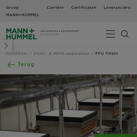
Groep
Carrière
Certificaten
Leveranciersinf
MANN+HUMMEL
Navigatie in-
Luchtfilter
HVAC- & HEPA-apparatuur
FFU filters
Terug