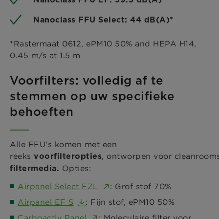
Nanoclass FFU Select: 44 dB(A)*
*Rastermaat 0612, ePM10 50% and HEPA H14,
0.45 m/s at 1.5 m
Voorfilters: volledig af te
stemmen op uw specifieke
behoeften
Alle FFU's komen met een
reeks
, ontworpen voor cleanroom
voorfilteropties
Opties:
filtermedia.
Airpanel Select FZL
: Grof stof 70%
Airpanel EF S
: Fijn stof, ePM10 50%
Carboactiv Panel
: Moleculaire filter voor