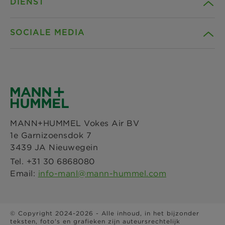
DIENST
Bedrijf
SOCIALE MEDIA
Producten
Contact
Gids
Downloads
Facebook
Nieuws & Pers
Privacyverklaring
Instagram
MANN+HUMMEL Vokes Air BV
Locaties
Impressum
1e Garnizoensdok 7
LinkedIn
3439 JA Nieuwegein
Juridische kennisgeving
Tel. +31 30 6868080
YouTube
Email:
info-manl@mann-hummel.com
© Copyright 2024-2026 - Alle inhoud, in het bijzonder
teksten, foto's en grafieken zijn auteursrechtelijk