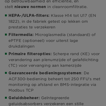
op betrouwbaarheid en efficiëntie, en
stelt
in cleanroomfiltratie.
nieuwe normen
Klasse H14 tot U17 (EN
HEPA-/ULPA-filters:
1822), in de fabriek getest op lekken om
prestaties te verzekeren
Microglasmedia (standaard) of
Filtermedia:
ePTFE (optioneel) voor uiterst lage
drukdalingen
Scherpe rand (KE) voor
Primaire filteropties:
verandering aan plenumzijde of gelafdichting
(TC) voor vervanging aan kamerzijde
: De
Geavanceerde bedieningssystemen
ACF300-bediening beheert tot 250 FFU's met
monitoring op afstand en BMS-integratie via
Modbus TCP
Geïntegreerde
Geluidsbeheer:
geluidsabsorbers verzekeren een stille