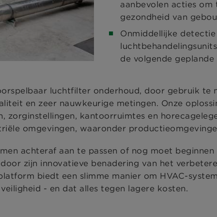
aanbevolen acties om t
gezondheid van gebo
Onmiddellijke detectie 
luchtbehandelingsunits
de volgende geplande 
orspelbaar luchtfilter onderhoud, door gebruik te
iteit en zeer nauwkeurige metingen. Onze oplossin
n, zorginstellingen, kantoorruimtes en horecagele
ustriële omgevingen, waaronder productieomgevinge
en achteraf aan te passen of nog moet beginnen m
e door zijn innovatieve benadering van het verbeter
tform biedt een slimme manier om HVAC-systemen 
veiligheid - en dat alles tegen lagere kosten.