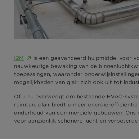
I2M
is een geavanceerd hulpmiddel voor vo
nauwkeurige bewaking van de binnenluchtkwal
toepassingen, waaronder onderwijsinstellinge
mogelijkheden van qlair zich ook uit tot ind
Of u nu overweegt om bestaande HVAC-system
ruimten, qlair biedt u meer energie-efficiënti
onderhoud van commerciële gebouwen. Ons pla
voor aanzienlijk schonere lucht en verbeterde 