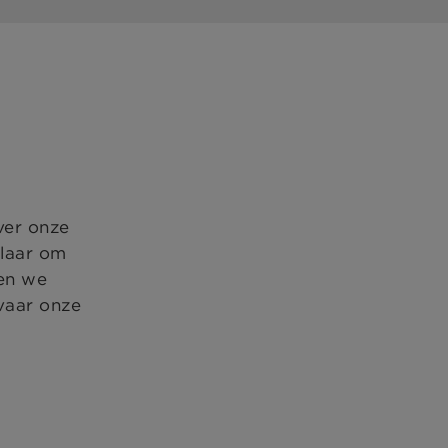
ver onze
klaar om
ten we
vaar onze