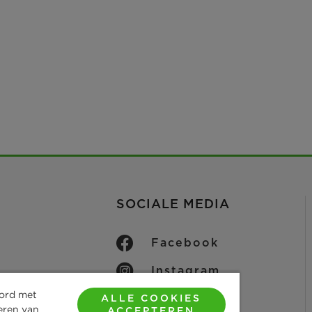
SOCIALE MEDIA
Facebook
Instagram
laring
oord met
LinkedIn
ALLE COOKIES
eren van
ACCEPTEREN