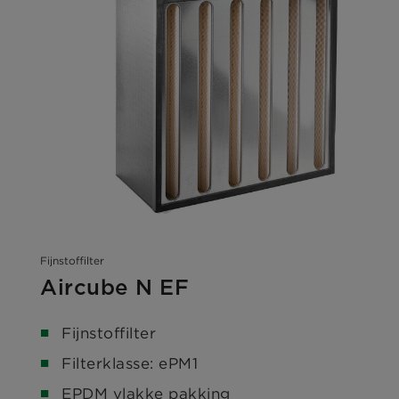
Fijnstoffilter
Aircube N EF
Fijnstoffilter
Filterklasse: ePM1
EPDM vlakke pakking