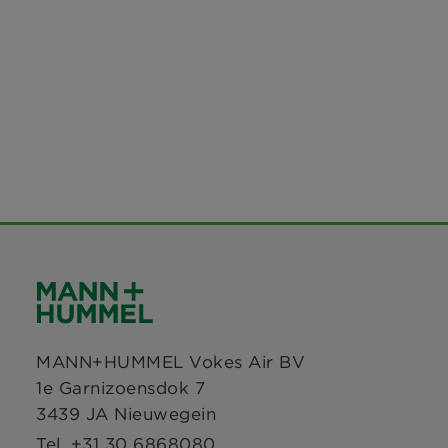
MANN+HUMMEL Vokes Air BV
1e Garnizoensdok 7
3439 JA Nieuwegein
Tel. +31 30 6868080