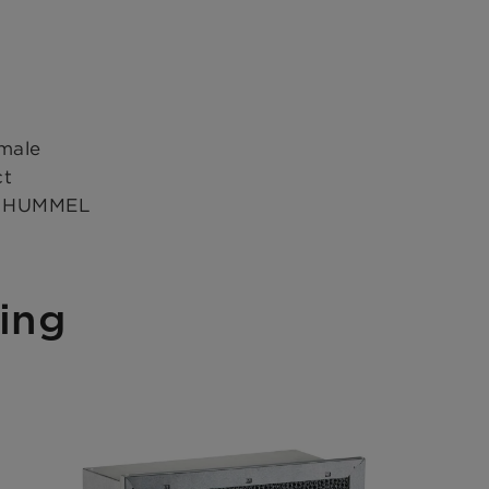
imale
ct
NN HUMMEL
sing