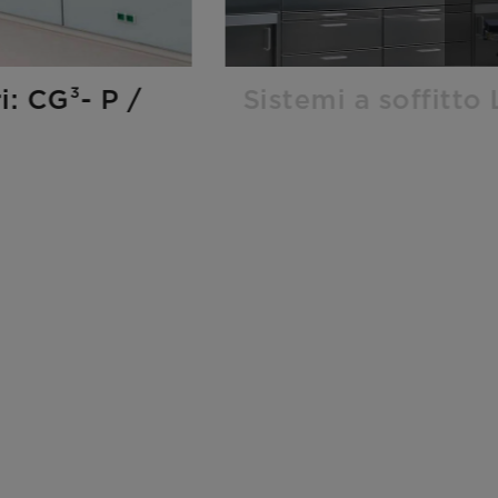
i: CG³- P /
Sistemi a soffitt