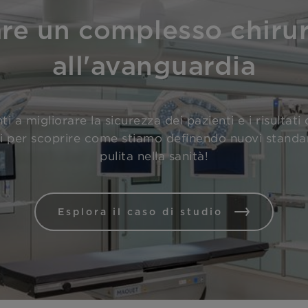
re un complesso chiru
all'avanguardia
ti a migliorare la sicurezza dei pazienti e i risultati 
i per scoprire come stiamo definendo nuovi standar
pulita nella sanità!
Esplora il caso di studio