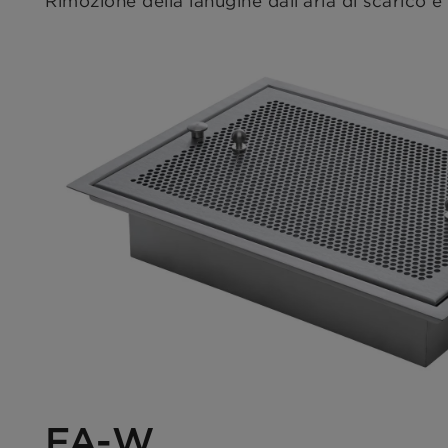
Rimozione della lanugine dall'aria di scarico 
FA-W