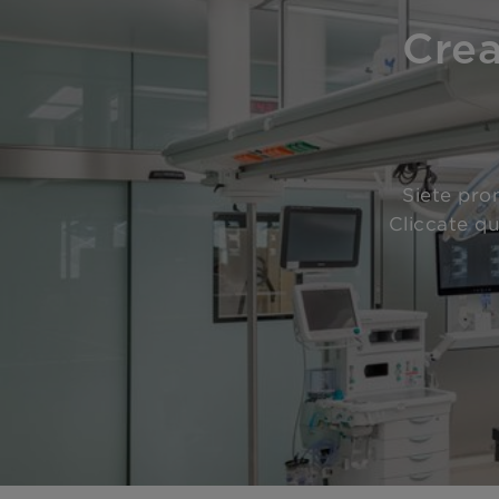
Crea
Siete pron
Cliccate qu