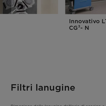
Innovativo L
CG³- N
Filtri lanugine