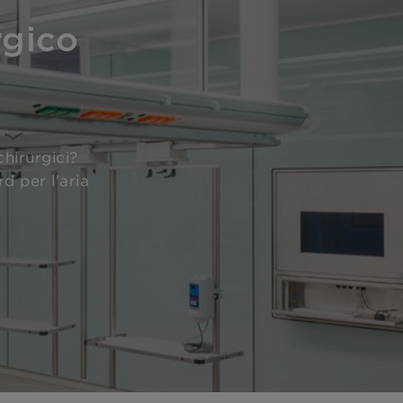
rgico
chirurgici?
d per l'aria