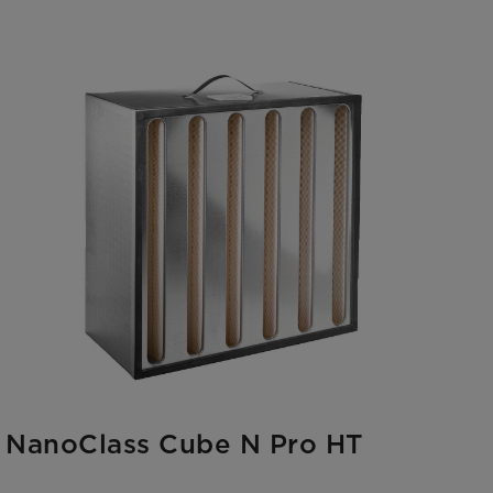
NanoClass Cube N Pro HT