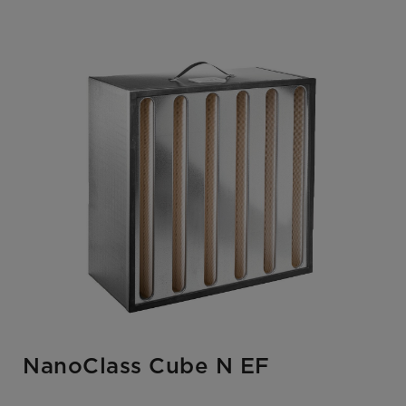
NanoClass Cube N EF