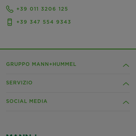
+39 011 3206 125
+39 347 554 9343
GRUPPO MANN+HUMMEL
SERVIZIO
Società
SOCIAL MEDIA
Prodotti
Contatto
Approfondimenti
Downloads
Facebook