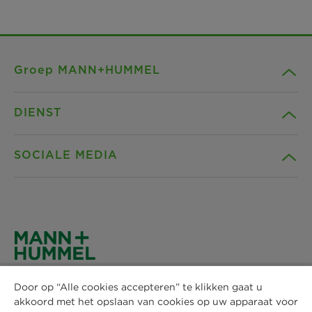
Groep MANN+HUMMEL
DIENST
Bedrijf
SOCIALE MEDIA
Producten
Contact
Gids
Downloads
Facebook
Nieuws & Pers
Privacyverklaring
Instagram
MANN+HUMMEL Vokes Air BV
Locaties
Impressum
Door op “Alle cookies accepteren” te klikken gaat u
1e Garnizoensdok 7
LinkedIn
akkoord met het opslaan van cookies op uw apparaat voor