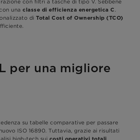
ltrazione con filtri a tasche di tipo V. Sebbene
o con una
.
classe di efficienza energetica C
sonalizzato di
Total Cost of Ownership (TCO)
fficiente.
 per una migliore
recedenza su tabelle comparative per passare
uovo ISO 16890. Tuttavia, grazie ai risultati
alisi high-tech sui
,
costi operativi totali