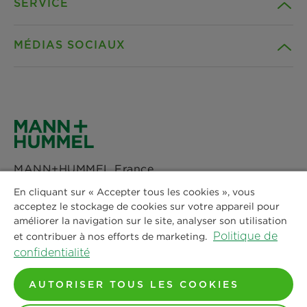
SERVICE
Compagnie
MÉDIAS SOCIAUX
Produits
Contact
Idées
Téléchargements
Facebook
Actualités & Presse
Déclaration de confidentialité
Instagram
MANN+HUMMEL France
Lieux
Mentions legales
LinkedIn
Immeuble LAVOISIER
En cliquant sur « Accepter tous les cookies », vous
4 Place des Vosges
acceptez le stockage de cookies sur votre appareil pour
Avis juridique
92052 Paris La Défense CEDEX
améliorer la navigation sur le site, analyser son utilisation
Youtube
Politique de
et contribuer à nos efforts de marketing.
Tel : +33 244 19 99 05
confidentialité
E-Mail :
info@mann-hummel.com
AUTORISER TOUS LES COOKIES