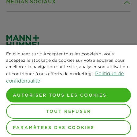
MÉDIAS SOCIAUX
Produits
Contact
Idées
Téléchargements
Facebook
Actualités & Presse
Déclaration de confidentialité
Instagram
En cliquant sur « Accepter tous les cookies », vous
MANN+HUMMEL France
Lieux
Mentions legales
acceptez le stockage de cookies sur votre appareil pour
LinkedIn
Immeuble LAVOISIER
améliorer la navigation sur le site, analyser son utilisation
4 Place des Vosges
Politique de
et contribuer à nos efforts de marketing.
Avis juridique
92052 Paris La Défense CEDEX
confidentialité
Youtube
Tel : +33 244 19 99 05
AUTORISER TOUS LES COOKIES
E-Mail :
info@mann-hummel.com
TOUT REFUSER
© Copyright 2024-2026 - Tout le contenu, en particulier
les textes, les photographies et les graphiques, est
PARAMÈTRES DES COOKIES
protégé par le droit d'auteur. Tous les droits, y compris la
reproduction, la publication, l'édition et la traduction,