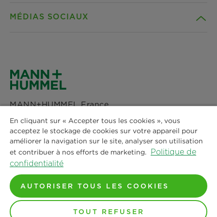
MÉDIAS SOCIAUX
Produits
Contact
Idées
Téléchargements
Facebook
Actualités & Presse
Déclaration de confidentialité
Instagram
MANN+HUMMEL France
Lieux
Mentions legales
LinkedIn
Immeuble LAVOISIER
En cliquant sur « Accepter tous les cookies », vous
4 Place des Vosges
acceptez le stockage de cookies sur votre appareil pour
Avis juridique
92052 Paris La Défense CEDEX
améliorer la navigation sur le site, analyser son utilisation
Youtube
Politique de
et contribuer à nos efforts de marketing.
Tel : +33 244 19 99 05
confidentialité
E-Mail :
info@mann-hummel.com
AUTORISER TOUS LES COOKIES
© Copyright 2024-2026 - Tout le contenu, en particulier
TOUT REFUSER
les textes, les photographies et les graphiques, est