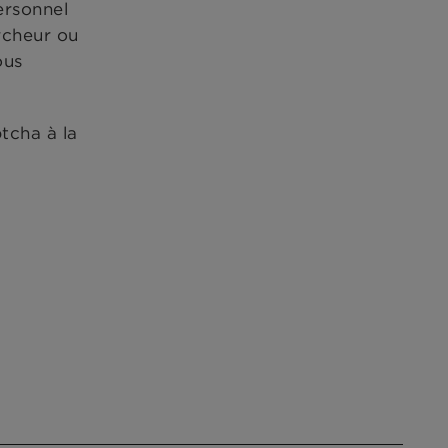
ersonnel
ercheur ou
ous
tcha à la