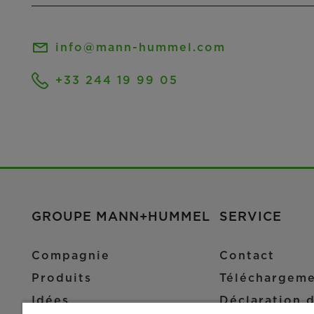
info@mann-hummel.com
+33 244 19 99 05
GROUPE MANN+HUMMEL
SERVICE
Compagnie
Contact
Produits
Téléchargem
Idées
Déclaration d