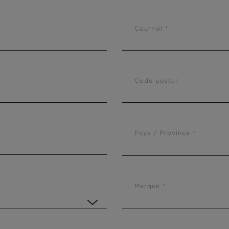
Courriel *
Code postal
Pays / Province *
Marque *