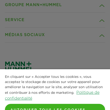
GROUPE MANN+HUMMEL
SERVICE
Compagnie
MÉDIAS SOCIAUX
Produits
Contact
Idées
Téléchargements
Facebook
Actualités & Presse
Déclaration de confidentialité
Instagram
En cliquant sur « Accepter tous les cookies », vous
MANN+HUMMEL France
Lieux
Mentions legales
acceptez le stockage de cookies sur votre appareil pour
LinkedIn
Immeuble LAVOISIER
améliorer la navigation sur le site, analyser son utilisation
4 Place des Vosges
Politique de
et contribuer à nos efforts de marketing.
Avis juridique
92052 Paris La Défense CEDEX
confidentialité
Youtube
Tel : +33 244 19 99 05
AUTORISER TOUS LES COOKIES