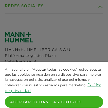
REDES SOCIALES
Productos
Contacto
Guia
Descargas
Facebook
Noticias & Prensa
Política de privacidad
Instagram
MANN+HUMMEL IBERICA S.A.U.
Ubicaciones
Pie de imprenta
Platforma Logistica Plaza
LinkedIn
Calle Pertusa, 8
Aviso legal
50197 Zaragoza
Al hacer clic en “Aceptar todas las cookies”, usted acepta
YouTube
Tel: +34 976 28 7300
que las cookies se guarden en su dispositivo para mejorar
Fax: +34 976 28 7404
la navegación del sitio, analizar el uso del mismo, y
Política
Email:
pedidosia@mann-hummel.com
colaborar con nuestros estudios para marketing.
de privacidad
Nuestras Ubicaciones
ACEPTAR TODAS LAS COOKIES