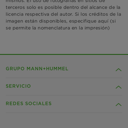
mismos. El uso de fotografías en sitios de
terceros solo es posible dentro del alcance de la
licencia respectiva del autor. Si los créditos de la
imagen están disponibles, especifique aquí (si
se permite la nomenclatura en la impresión)
GRUPO MANN+HUMMEL
SERVICIO
Compañía
REDES SOCIALES
Productos
Contacto
Guia
Descargas
Facebook