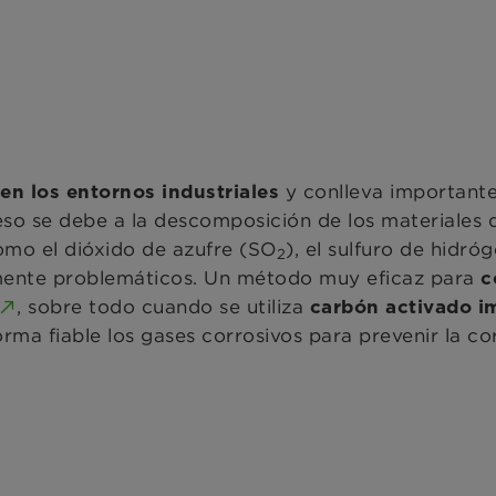
y conlleva important
n los entornos industriales
eso se debe a
la descomposición de los materiales 
omo el dióxido de azufre (SO
), el sulfuro de hidró
2
lmente problemáticos. Un método muy eficaz para
co
, sobre todo cuando se utiliza
carbón activado i
orma fiable los gases corrosivos para prevenir la c