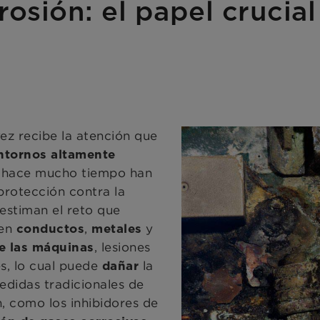
osión: el papel crucial 
vez recibe la atención que
ntornos altamente
e hace mucho tiempo han
protección contra la
estiman el reto que
 en
,
y
conductos
metales
, lesiones
de las máquinas
s, lo cual puede
la
dañar
edidas tradicionales de
n, como los inhibidores de