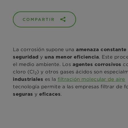
COMPARTIR
La corrosión supone una
amenaza constante e
y
. Este proc
seguridad
una menor eficiencia
el medio ambiente.
Los
c
agentes corrosivos
cloro (Cl
) y otros gases ácidos son especia
2
es la
filtración molecular de aire
industriales
tecnología permite a las empresas filtrar de f
y
.
seguras
eficaces