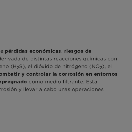
es
,
pérdidas económicas
riesgos de
derivada de distintas reacciones químicas con
geno (H
S), el dióxido de nitrógeno (NO
), el
2
2
mbatir y controlar la corrosión en entornos
como medio filtrante. Esta
mpregnado
orrosión y llevar a cabo unas operaciones