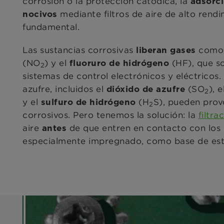
corrosión o la protección catódica, la
adsorci
mediante filtros de aire de alto rendi
nocivos
fundamental.
Las sustancias corrosivas
como
liberan gases
(NO
) y el
(HF), que s
fluoruro de hidrógeno
2
sistemas de control electrónicos y eléctricos
azufre, incluidos el
(SO
), e
dióxido de azufre
2
y
el
(H
S), pueden prov
sulfuro de hidrógeno
2
corrosivos. Pero tenemos la solución: la
filtra
aire
de que entren en contacto con los
antes
especialmente impregnado, como base de est