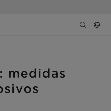
n: medidas
osivos