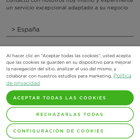
contacto con nosotros hoy mismo y experimente
un servicio excepcional adaptado a su negocio
pedidosia@mann-hummel.com
Al hacer clic en “Aceptar todas las cookies”, usted acepta
que las cookies se guarden en su dispositivo para mejorar
+34 976 28 7300
la navegación del sitio, analizar el uso del mismo, y
Política
colaborar con nuestros estudios para marketing.
de privacidad
ACEPTAR TODAS LAS COOKIES
GRUPO MANN+HUMMEL
RECHAZARLAS TODAS
SERVICIO
CONFIGURACIÓN DE COOKIES
Compañía