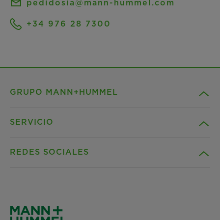
pedidosia@mann-hummel.com
+34 976 28 7300
GRUPO MANN+HUMMEL
SERVICIO
Compañía
REDES SOCIALES
Productos
Contacto
Guia
Descargas
Facebook
Noticias & Prensa
Política de privacidad