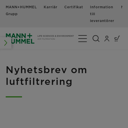
MANN+HUMMEL
Karriär
Certifikat
Information
Nyh
Grupp
till
leverantörer
Växla navigering
Nyhetsbrev om
luftfiltrering