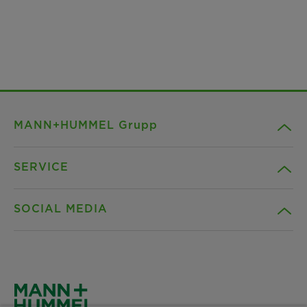
MANN+HUMMEL Grupp
SERVICE
Företag
SOCIAL MEDIA
Produkter
Kontakt
Insikter
Nedladdningar
Facebook
Nyheter
Dataintegritet
Instagram