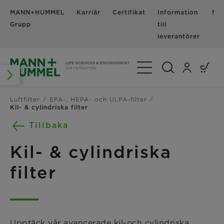
MANN+HUMMEL
Karriär
Certifikat
Information
Nyh
Grupp
till
leverantörer
Växla navigering
Luftfilter
EPA-, HEPA- och ULPA-filter
Kil- & cylindriska filter
Tillbaka
Kil- & cylindriska
filter
Upptäck vår avancerade kil-och cylindriska