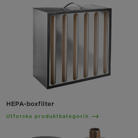
HEPA-boxfilter
Utforska produktkategorin