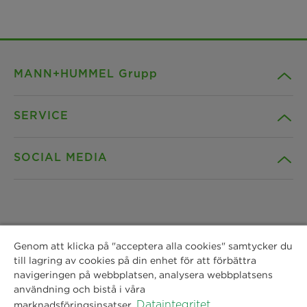
MANN+HUMMEL Grupp
SERVICE
Företag
SOCIAL MEDIA
Produkter
Kontakt
Insikter
Nedladdningar
Facebook
Nyheter
Genom att klicka på "acceptera alla cookies" samtycker du
Dataintegritet
Instagram
till lagring av cookies på din enhet för att förbättra
navigeringen på webbplatsen, analysera webbplatsens
MANN+HUMMEL Vokes Air AB
Platser
Avtryck
användning och bistå i våra
Spinnaregatan 4,
LinkedIn
Dataintegritet
marknadsföringsinsatser.