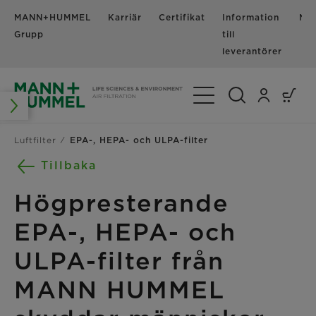
MANN+HUMMEL
Karriär
Certifikat
Information
Nyh
Grupp
till
leverantörer
Växla navigering
Luftfilter
EPA-, HEPA- och ULPA-filter
Tillbaka
Högpresterande
EPA-, HEPA- och
ULPA-filter från
MANN HUMMEL