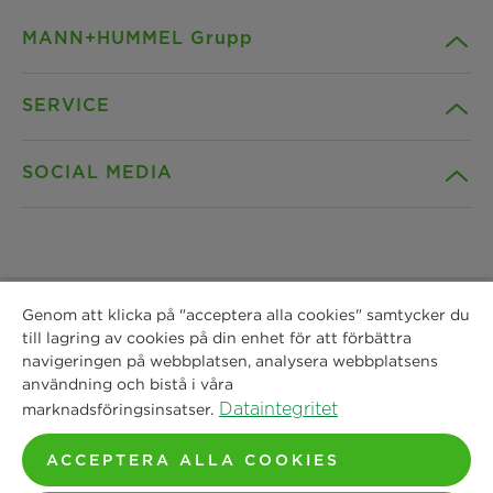
MANN+HUMMEL Grupp
SERVICE
Företag
SOCIAL MEDIA
Produkter
Kontakt
Insikter
Nedladdningar
Facebook
Nyheter
Genom att klicka på "acceptera alla cookies" samtycker du
Dataintegritet
Instagram
till lagring av cookies på din enhet för att förbättra
navigeringen på webbplatsen, analysera webbplatsens
MANN+HUMMEL Vokes Air AB
Platser
Avtryck
användning och bistå i våra
Spinnaregatan 4,
LinkedIn
Dataintegritet
marknadsföringsinsatser.
51253 Svenljunga
Rättsligt meddelande
Phone: +46 325 66 1600
ACCEPTERA ALLA COOKIES
YouTube
E-Mail:
info.se-sj@mann-hummel.com