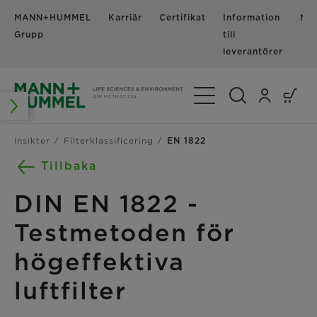
MANN+HUMMEL
Karriär
Certifikat
Information
Nyh
Grupp
till
leverantörer
Växla navigering
Insikter
Filterklassificering
EN 1822
Tillbaka
DIN EN 1822 -
Testmetoden för
högeffektiva
luftfilter