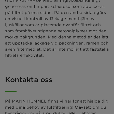
(hos MANN+HUMMEL en triglykolblandning)
genereras en fin partikelaerosol som appliceras
på filtret på ena sidan. På den andra sidan görs
en visuell kontroll av läckage med hjälp av
ljuskällor som är placerade ovanför filtret och
som framhäver stigande aerosolplymer mot den
mörka bakgrunden. Med denna metod är det lätt
att upptäcka läckage vid packningen, ramen och
även filtermediet. Det är inte möjligt att fastställa
filtrets effektivitet.
Kontakta oss
På MANN HUMMEL finns vi här för att hjälpa dig
med dina behov av luftfiltrering! Oavsett om du
har frågor om våra produkter eller behöver