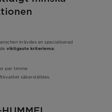
ktionen
ranschen krävdes en specialiserad
 de
:
viktigaste kriterierna
ter per timme
kvalitet säkerställdes.
NN+HUMMEL