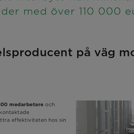
der med över 110 000 e
lsproducent på väg mo
och
000 medarbetare
r kontaktade
a effektiviteten hos sin