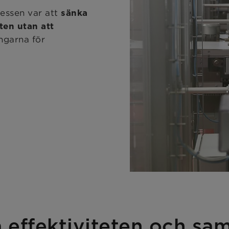
essen var att
sänka
ten utan att
ngarna för
 effektiviteten och sa