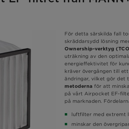
För detta särskilda fall
skräddarsydd lösning med 
Ownership-verktyg (TCO
uträkning av den optimal
energieffektivitet för ku
kräver övergången till ett 
ändringar, vilket gör det t
för att minska
metoderna
på vårt Airpocket EF-filt
på marknaden. Fördelarna
luftfilter med extremt
minskar den övergripa