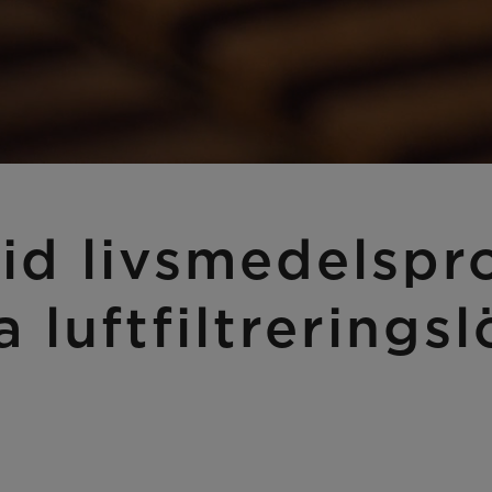
vid livsmedelsp
a luftfiltrerings