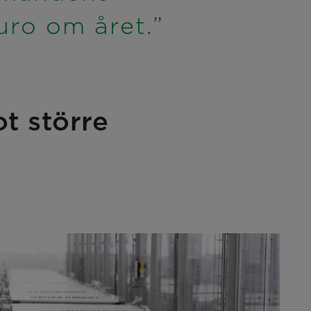
uro om året.”
t större