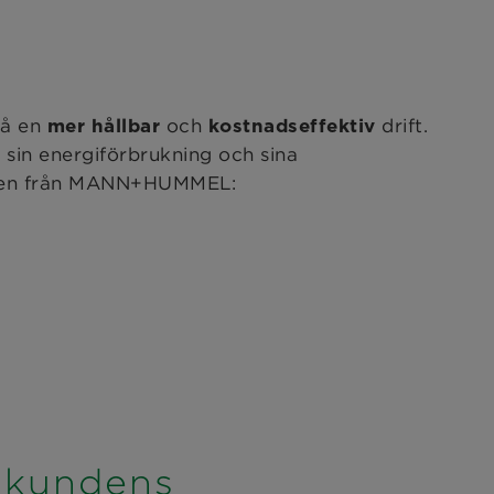
på en
och
drift.
mer hållbar
kostnadseffektiv
 sin energiförbrukning och sina
tren från MANN+HUMMEL:
a kundens