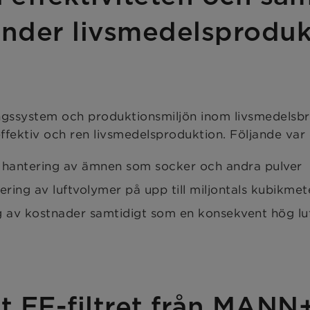
under livsmedelsprodu
ingssystem och produktionsmiljön inom livsmedelsb
ieffektiv och ren livsmedelsproduktion. Följande var
iv hantering av ämnen som socker och andra pulver
tering av luftvolymer på upp till miljontals kubikme
g av kostnader samtidigt som en konsekvent hög luft
et EF-filtret från MA