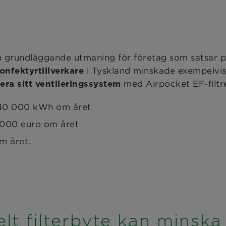
en grundläggande utmaning för företag som satsar 
i Tyskland minskade exempelvis
onfektyrtillverkare
med Airpocket EF-fil
ra sitt ventileringssystem
440 000 kWh om året
 000 euro om året
m året.
elt filterbyte kan minsk