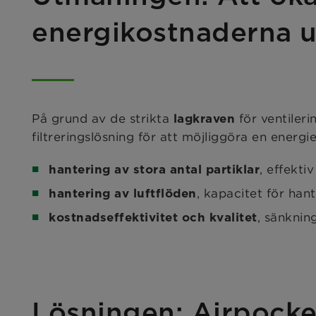
energikostnaderna 
På grund av de strikta
för ventiler
lagkraven
filtreringslösning för att möjliggöra en energ
, effekt
hantering av stora antal partiklar
, kapacitet för han
hantering av luftflöden
, sänknin
kostnadseffektivitet och kvalitet
Lösningen: Airpock