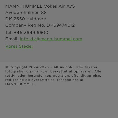
MANN+HUMMEL Vokes Air A/S
Placeringer
Avedøreholmen 88
LinkedIn
Aftryk
DK 2650 Hvidovre
Company Reg.No. DK69474012
Juridisk meddelelse
YouTube
Tel: +45 3649 6600
Email:
info-dk@mann-hummel.com
Vores Steder
© Copyright 2024-2026 – Alt indhold, især tekster,
fotografier og grafik, er beskyttet af ophavsret. Alle
rettigheder, herunder reproduktion, offentliggørelse,
redigering og oversættelse, forbeholdes af
MANN+HUMMEL.