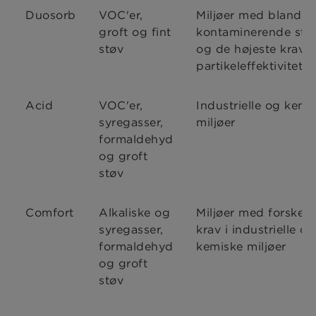
Duosorb
VOC'er,
Miljøer med blande
groft og fint
kontaminerende stof
støv
og de højeste krav ti
partikeleffektivitet
Acid
VOC'er,
Industrielle og kemi
syregasser,
miljøer
formaldehyd
og groft
støv
Comfort
Alkaliske og
Miljøer med forskell
syregasser,
krav i industrielle og
formaldehyd
kemiske miljøer
og groft
støv