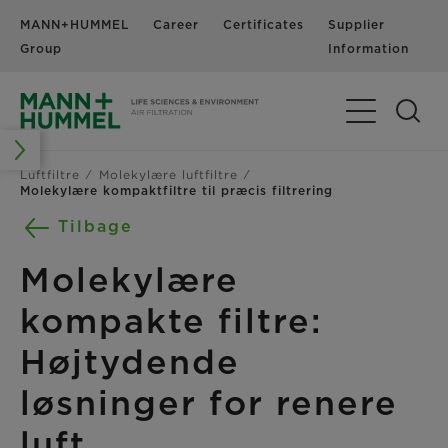
MANN+HUMMEL
Career
Certificates
Supplier
N
Group
Information
Toggle Navig
Luftfiltre
Molekylære luftfiltre
Molekylære kompaktfiltre til præcis filtrering
Tilbage
Molekylære
kompakte filtre:
Højtydende
løsninger for renere
luft