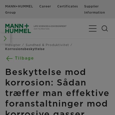
MANN+HUMMEL
Career
Certificates
Supplier
N
Group
Information
Toggle Navig
Indsigter
Sundhed & Produktivitet
Korrosionsbeskyttelse
Tilbage
Beskyttelse mod
korrosion: Sådan
træffer man effektive
foranstaltninger mod
korrosive gasser