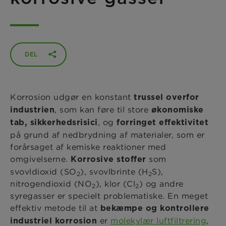
DEL
Korrosion udgør en konstant
trussel overfor
, som kan føre til store
industrien
økonomiske
, og
tab, sikkerhedsrisici
forringet effektivitet
på grund af nedbrydning af materialer, som er
forårsaget af kemiske reaktioner med
omgivelserne.
som
Korrosive stoffer
svovldioxid (SO
), svovlbrinte (H
S),
2
2
nitrogendioxid (NO
), klor (Cl
) og andre
2
2
syregasser er specielt problematiske. En meget
effektiv metode til at
bekæmpe og kontrollere
er ​
molekylær luftfiltrering
,
industriel korrosion