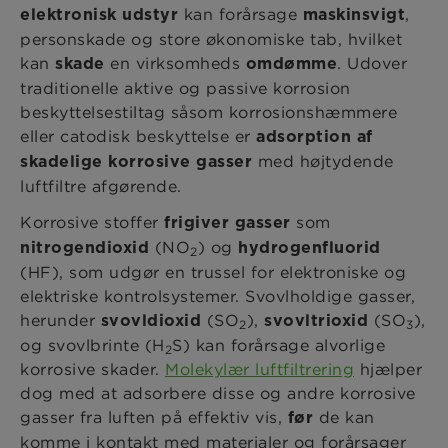
kan forårsage
,
elektronisk udstyr
maskinsvigt
personskade og store økonomiske tab, hvilket
kan
en virksomheds
. Udover
skade
omdømme
traditionelle aktive og passive korrosion
beskyttelsestiltag såsom korrosionshæmmere
eller catodisk beskyttelse er
adsorption af
med højtydende
skadelige korrosive gasser
luftfiltre afgørende.
Korrosive stoffer
som
frigiver gasser
(NO
) og
nitrogendioxid
hydrogenfluorid
2
(HF), som udgør en trussel for elektroniske og
elektriske kontrolsystemer. Svovlholdige gasser,
herunder
(SO
),
(SO
),
svovldioxid
svovltrioxid
2
3
og svovlbrinte (H
S) kan forårsage alvorlige
2
korrosive skader.
​Molekylær luftfiltrering
hjælper
dog med at adsorbere disse og andre korrosive
gasser fra luften på effektiv vis,
de kan
før
komme i kontakt med materialer og forårsager