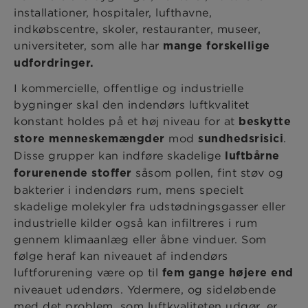
installationer, hospitaler, lufthavne,
indkøbscentre, skoler, restauranter, museer,
universiteter, som alle har
mange forskellige
udfordringer.
I kommercielle, offentlige og industrielle
bygninger skal den indendørs luftkvalitet
konstant holdes på et høj niveau for at
beskytte
mod
.
store menneskemængder
sundhedsrisici
Disse grupper kan indføre skadelige
luftbårne
såsom pollen, fint støv og
forurenende stoffer
bakterier i indendørs rum, mens specielt
skadelige molekyler fra udstødningsgasser eller
industrielle kilder også kan infiltreres i rum
gennem klimaanlæg eller åbne vinduer. Som
følge heraf kan niveauet af indendørs
luftforurening være op til
fem gange højere end
niveauet udendørs. Ydermere, og sideløbende
med det problem, som luftkvaliteten udgør, er