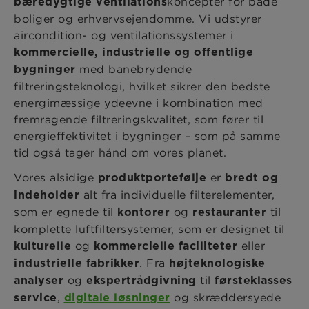
koncepter for både
bæredygtige ventilations
boliger og erhvervsejendomme. Vi udstyrer
aircondition- og ventilationssystemer i
kommercielle, industrielle og offentlige
med banebrydende
bygninger
filtreringsteknologi, hvilket sikrer den bedste
energimæssige ydeevne i kombination med
fremragende filtreringskvalitet, som fører til
energieffektivitet i bygninger – som på samme
tid også tager hånd om vores planet.
Vores alsidige
er
produktportefølje
bredt og
alt fra individuelle filterelementer,
indeholder
som er egnede til
og
til
kontorer
restauranter
komplette luftfiltersystemer, som er designet til
og
eller
kulturelle
kommercielle faciliteter
. Fra
industrielle fabrikker
højteknologiske
og
til
analyser
ekspertrådgivning
førsteklasses
, ​​
og skræddersyede
service
digitale løsninger