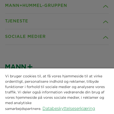
MANN+HUMMEL-GRUPPEN
TJENESTE
Firma
SOCIALE MEDIER
Produkter
Kontakt
Indsigt
Downloads
Facebook
Nyheder & Tryk
Erklæring om beskyttelse af personlige
Instagram
oplysninger
Vi bruger cookies til, at få vores hjemmeside til at virke
ordentligt, personalisere indhold og reklamer, tilbyde
MANN+HUMMEL Vokes Air A/S
Placeringer
funktioner i forhold til sociale medier og analysere vores
Avedøreholmen 88
LinkedIn
Aftryk
traffik. Vi deler også information vedrørende din brug af
DK 2650 Hvidovre
vores hjemmeside på vores sociale medier, i reklamer og
Company Reg.No. DK69474012
med analytiske
Juridisk meddelelse
YouTube
Tel: +45 3649 6600
Databeskyttelseserklæring
samarbejdspartnere.