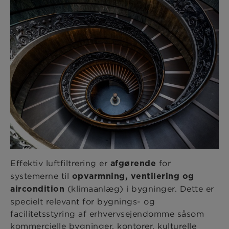
Effektiv luftfiltrering er
for
afgørende
systemerne til
opvarmning, ventilering og
(klimaanlæg) i bygninger. Dette er
aircondition
specielt relevant for bygnings- og
facilitetsstyring af erhvervsejendomme såsom
kommercielle bygninger, kontorer, kulturelle