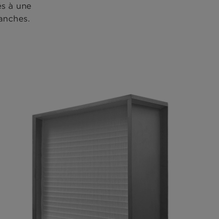
és à une
lanches.